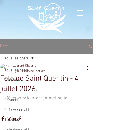
Post
Tous les posts
Laurent Chabrier
Tous les posts
1 juil.
1 min de lecture
Fete de Saint Quentin - 4
Spectacle
juillet 2026
Vie de l'association
Découvrez la programmation ici.
Concert
Café Associatif
Travaux
Café Associatif