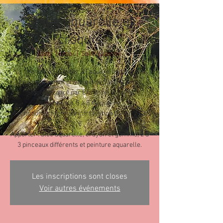
Stage aquarelle et
croquis
sam. 16 mai
  |  
Saint-Quentin
Venez vous initier à l'aquarelle dans
l'environnement privilégié de Saint Quentin.
Stage encadré par Christine Maurin,
aquarelliste. 5 à 8 stagiaires.
Inscription : chrismaurinfr@yahoo.fr - Tarif : 25
€
Apporter : bloc aquarelle, crayon et gomme, 2 à
3 pinceaux différents et peinture aquarelle.
Les inscriptions sont closes
Voir autres événements