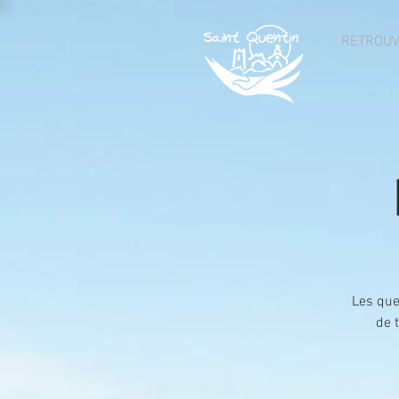
RETROU
Les que
de 