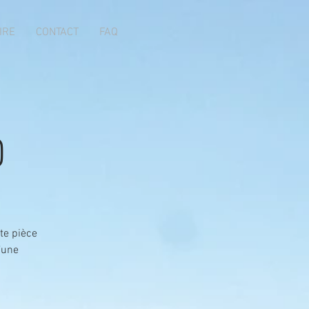
IRE
CONTACT
FAQ
0
te pièce
’une