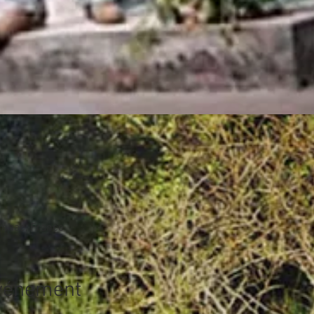
inhac, France
événement