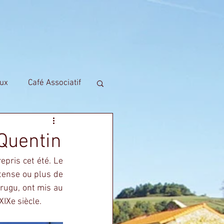
IRE
CONTACT
FAQ
ux
Café Associatif
 Quentin
pris cet été. Le 
ense ou plus de 
ugu, ont mis au 
XIXe siècle.