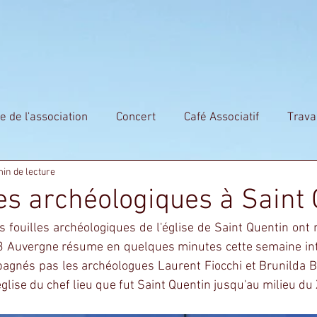
VONS-NOUS
L'ACTU
SENTIER D'INTERPRETATION
HISTO
e de l'association
Concert
Café Associatif
Trava
min de lecture
nauté
les archéologiques à Saint
 fouilles archéologiques de l'église de Saint Quentin ont re
3 Auvergne résume en quelques minutes cette semaine int
agnés pas les archéologues Laurent Fiocchi et Brunilda Br
'église du chef lieu que fut Saint Quentin jusqu'au milieu du 