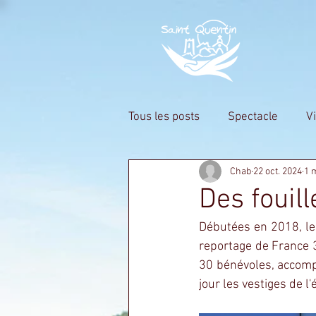
RETROU
Tous les posts
Spectacle
Vi
Chab
22 oct. 2024
1 
Commencer
Votre commu
Des fouil
Débutées en 2018, les
reportage de France 
30 bénévoles, accomp
jour les vestiges de l