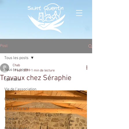
Post
Tous les posts
Chab
Tous les posts
17 oct. 2019
1 min de lecture
Travaux chez Séraphie
Spectacle
Vie de l'association
Concert
Café Associatif
Travaux
Café Associatif