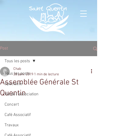
Post
Tous les posts
Chab
Tous les posts
28 janv. 2019
1 min de lecture
Assemblée Générale St
Spectacle
Quentin
Vie de l'association
Concert
Café Associatif
Travaux
Café Associatif