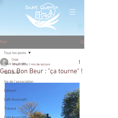
Post
Tous les posts
Chab
Tous les posts
18 oct. 2016
1 min de lecture
Gens Bon Beur : "ça tourne" !
Spectacle
Vie de l'association
Concert
Café Associatif
Travaux
Café Associatif